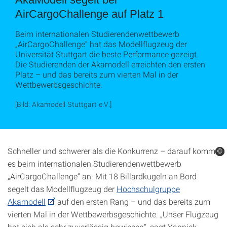
AirCargoChallenge auf Platz 1
Beim internationalen Studierendenwettbewerb
„AirCargoChallenge“ hat das Modellflugzeug der
Universität Stuttgart die beste Performance gezeigt.
Die Studierenden der Akamodell erreichten den ersten
Platz – und das bereits zum vierten Mal in der
Wettbewerbsgeschichte.
[Bild: Akamodell Stuttgart e.V.]
Schneller und schwerer als die Konkurrenz – darauf kommt
©
©
©
es beim internationalen Studierendenwettbewerb
„AirCargoChallenge“ an. Mit 18 Billardkugeln an Bord
segelt das Modellflugzeug der
Hochschulgruppe
Akamodell
auf den ersten Rang – und das bereits zum
vierten Mal in der Wettbewerbsgeschichte. „Unser Flugzeug
hat sich als sehr zuverlässig bewiesen“, sagt Yannick