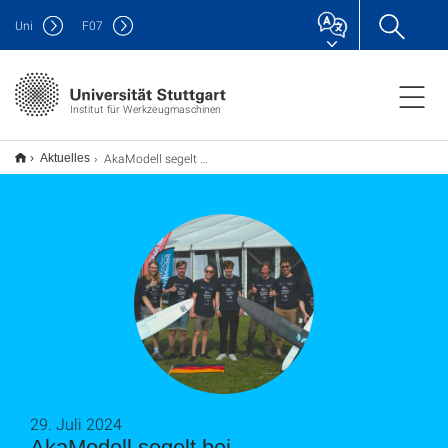
Uni
F
07
Institut für Werkzeugmaschinen
AkaModell segelt bei AirCargoChallenge auf Platz 1
Aktuelles
29. Juli 2024
AkaModell segelt bei